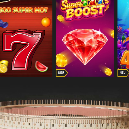
NEU
NEU