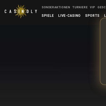
SONDERAKTIONEN
TURNIERE
VIP
GESC
SPIELE
LIVE-CASINO
SPORTS