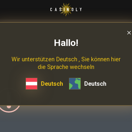
Hallo!
Wir unterstützen Deutsch , Sie können hier
die Sprache wechseln
Deutsch
Deutsch