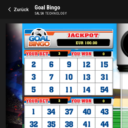
Goal Bingo
Zurück
SALSA TECHNOLOGY