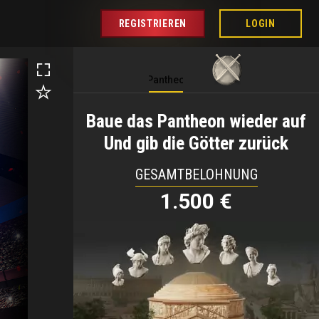
REGISTRIEREN
LOGIN
Baue das Pantheon wieder auf
Und gib die Götter zurück
GESAMTBELOHNUNG
1.500 €