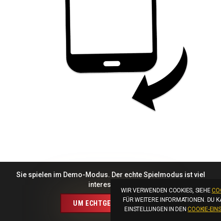
Sie spielen im Demo-Modus. Der echte Spielmodus ist viel
interessanter.
WIR VERWENDEN COOKIES, SIEHE
CO
FÜR WEITERE INFORMATIONEN. DU K
UM ECHTGELD SPIELEN
EINSTELLUNGEN IN DEN
COOKIE-EIN