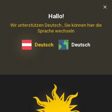
REGISTRIEREN
LOGIN
Hallo!
Wir unterstützen Deutsch , Sie können hier die
Sprache wechseln
Deutsch
Deutsch