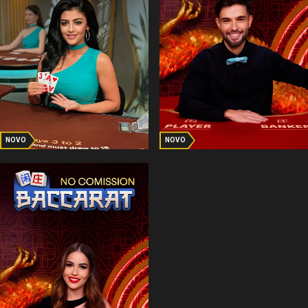
NOVO
NOVO