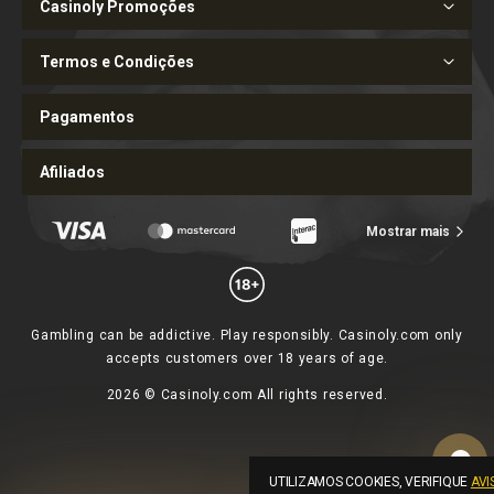
Casinoly Promoções
Termos e Condições
Pagamentos
Afiliados
Mostrar mais
Gambling can be addictive. Play responsibly. Casinoly.com only
accepts customers over 18 years of age.
2026 © Casinoly.com All rights reserved.
UTILIZAMOS COOKIES, VERIFIQUE
AVI