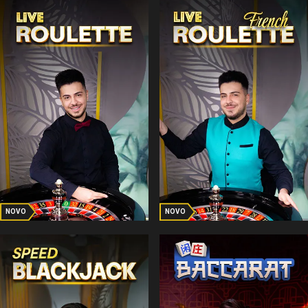
NOVO
NOVO