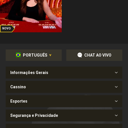
NOVO
PORTUGUÊS
CHAT AO VIVO
Informações Gerais
Cassino
Esportes
Segurança e Privacidade