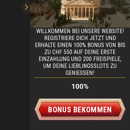
WILLKOMMEN BEI UNSERE WEBSITE!
REGISTRIERE DICH JETZT UND
ERHALTE EINEN 100% BONUS VON BIS
ZU CHF 550 AUF DEINE ERSTE
EINZAHLUNG UND 200 FREISPIELE,
UM DEINE LIEBLINGSSLOTS ZU
GENIESSEN!
100%
BONUS BEKOMMEN