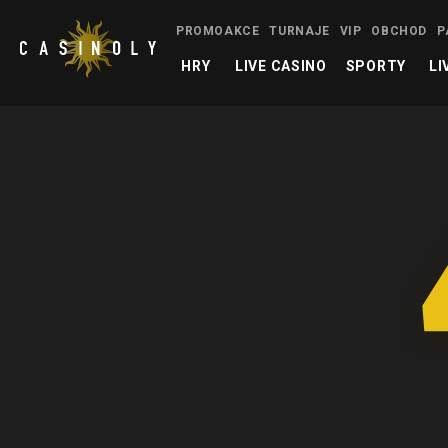
PROMOAKCE
TURNAJE
VIP
OBCHOD
P
HRY
LIVE CASINO
SPORTY
LI