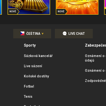
NOVÉ
NOVÉ
ČEŠTINA
LIVE CHAT
Sporty
Zabezpečen
Sázková kancelář
Oznámení o 
údajů
Live sázení
Oznámení o 
Koňské dostihy
Zodpovědné 
Fotbal
Tenis