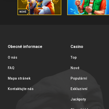
NOVÉ
Obecné informace
Casino
O nás
Top
FAQ
Nové
Mapa stránek
Populární
Kontaktujte nás
Exkluzivní
Jackpoty