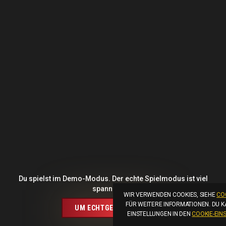
Du spielst im Demo-Modus. Der echte Spielmodus ist viel
spannender.
WIR VERWENDEN COOKIES, SIEHE
CO
FÜR WEITERE INFORMATIONEN. DU K
UM ECHTGELD SPIELEN
EINSTELLUNGEN IN DEN
COOKIE-EIN