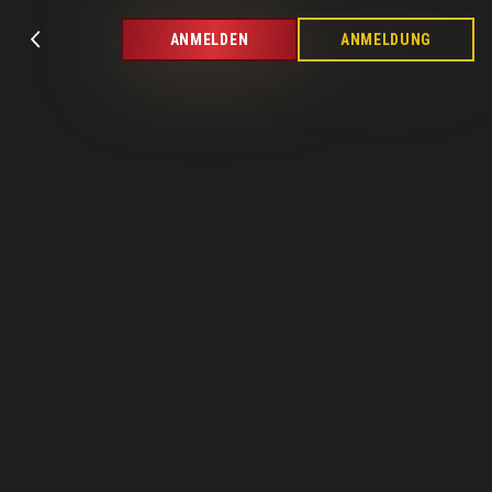
ANMELDEN
ANMELDUNG