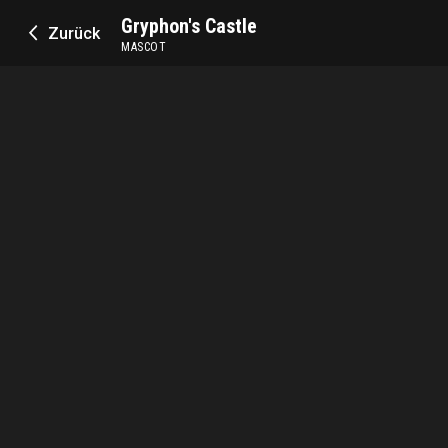
Gryphon's Castle
Zurück
MASCOT