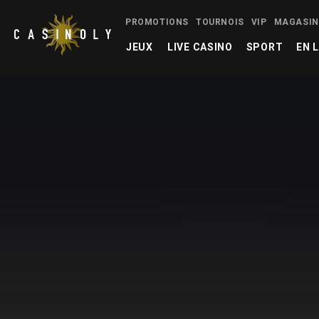
PROMOTIONS
TOURNOIS
VIP
MAGASIN
JEUX
LIVE CASINO
SPORT
EN L