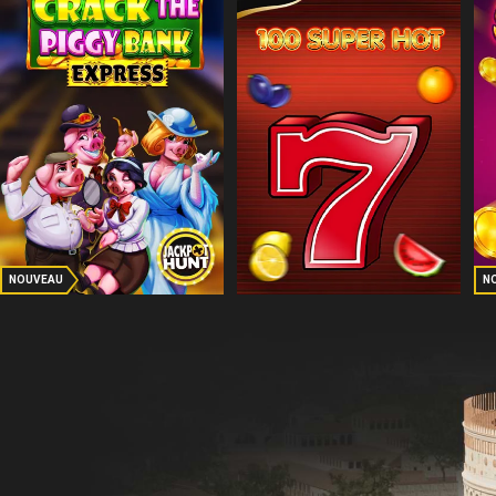
NOUVEAU
N