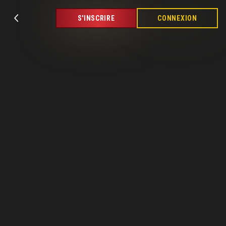
S'INSCRIRE
CONNEXION