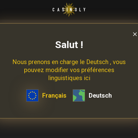
Salut !
Nous prenons en charge le Deutsch , vous
pouvez modifier vos préférences
linguistiques ici
Français
Deutsch