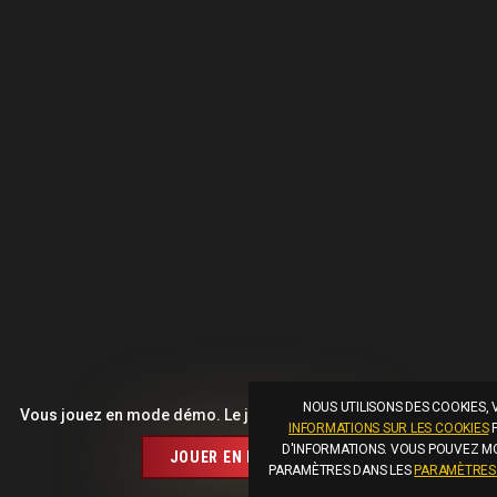
NOUS UTILISONS DES COOKIES, 
Vous jouez en mode démo. Le jeu réel est bien plus intéressant
INFORMATIONS SUR LES COOKIES
P
D'INFORMATIONS. VOUS POUVEZ MO
JOUER EN MODE RÉEL
PARAMÈTRES DANS LES
PARAMÈTRES 