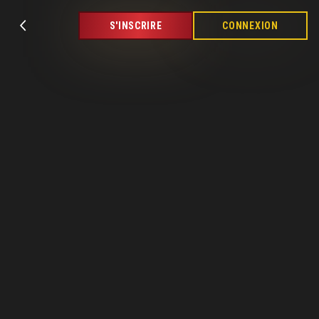
S'INSCRIRE
CONNEXION