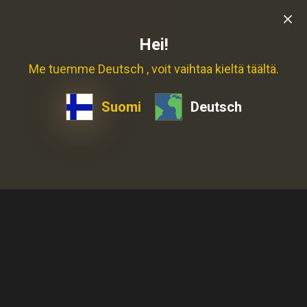
REKISTERÖIDY
KÄYTTÄJÄTUNNUS
Hei!
Me tuemme Deutsch , voit vaihtaa kieltä täältä.
Suomi
Deutsch