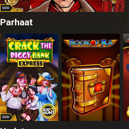
UUSI
Parhaat
UUSI