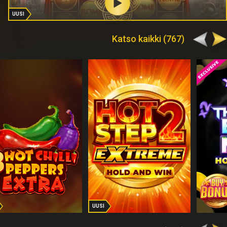
UUSI
Katso kaikki (767)
UUSI