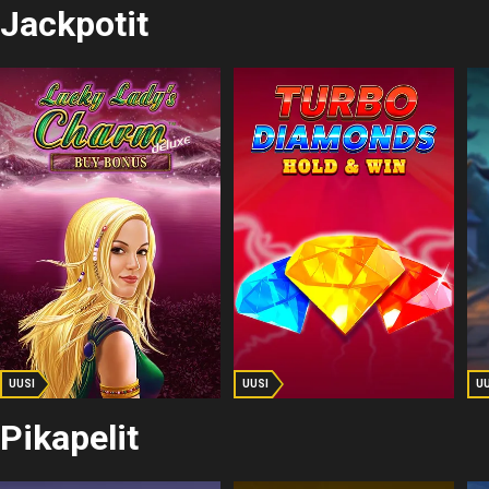
Jackpotit
UUSI
UUSI
UU
Pikapelit