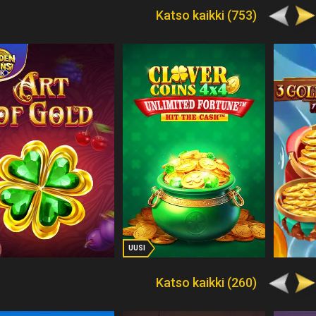
Katso kaikki (753)
UUSI
Katso kaikki (260)