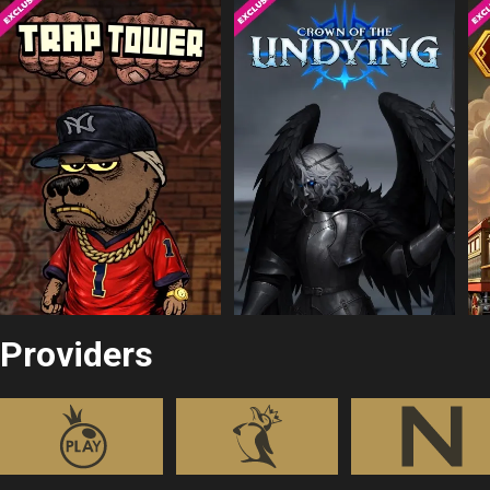
Providers