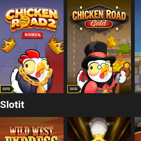
UUSI
UUSI
Slotit