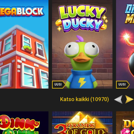
UUSI
UUSI
Katso kaikki (10970)