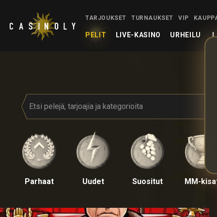
TARJOUKSET
TURNAUKSET
VIP
KAUPP
PELIT
LIVE-KASINO
URHEILU
L
Etsi pelejä, tarjoajia ja kategorioita
Parhaat
Uudet
Suositut
MM-kisa