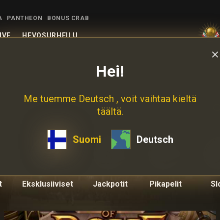
A
PANTHEON
BONUS CRAB
IVE
HEVOSURHEILU
Hei!
Pelit
Me tuemme Deutsch , voit vaihtaa kieltä
täältä.
Suomi
Deutsch
t
Eksklusiiviset
Jackpotit
Pikapelit
Sl