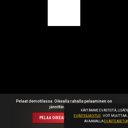
Pelaat demotilassa. Oikealla rahalla pelaaminen on
jännittävämpää.
KÄYTÄMME EVÄSTEITÄ, LISÄT
EVÄSTEILMOITUS
. VOIT MUUTTAA
PELAA OIKEALLA RAHALLA
AVAAMALLA
EVÄSTEASETU