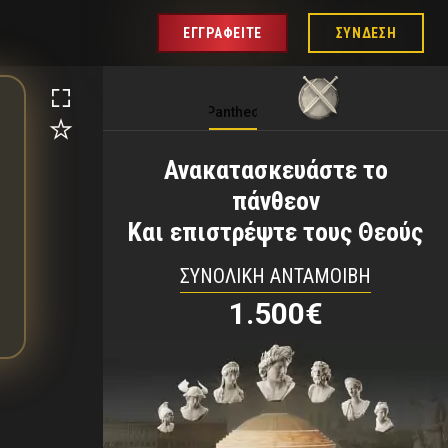
ΕΓΓΡΑΦΕΊΤΕ
ΣΎΝΔΕΣΗ
Ανακατασκευάστε το
πάνθεον
Και επιστρέψτε τους Θεούς
ΣΥΝΟΛΙΚΉ ΑΝΤΑΜΟΙΒΉ
1.500€