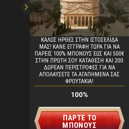
ΚΑΛΏΣ ΉΡΘΕΣ ΣΤΗΝ ΙΣΤΟΣΕΛΊΔΑ
ΜΑΣ! ΚΆΝΕ ΕΓΓΡΑΦΉ ΤΏΡΑ ΓΙΑ ΝΑ
ΠΆΡΕΙΣ 100% ΜΠΌΝΟΥΣ ΕΏΣ ΚΑΙ 500€
ΣΤΗΝ ΠΡΏΤΗ ΣΟΥ ΚΑΤΆΘΕΣΗ ΚΑΙ 200
ΔΩΡΕΆΝ ΠΕΡΙΣΤΡΟΦΈΣ ΓΙΑ ΝΑ
ΑΠΟΛΑΎΣΕΤΕ ΤΑ ΑΓΑΠΗΜΈΝΑ ΣΑΣ
ΦΡΟΥΤΆΚΙΑ!
100%
ΠΆΡΤΕ ΤΟ
ΜΠΌΝΟΥΣ