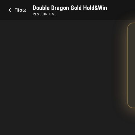
Double Dragon Gold Hold&Win
Πίσω
PENGUIN KING