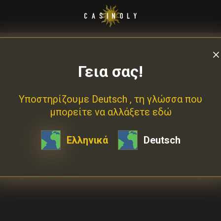
Γεια σας!
Υποστηρίζουμε Deutsch , τη γλώσσα που
μπορείτε να αλλάξετε εδώ
Ελληνικά
Deutsch