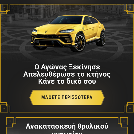
Ο Αγώνας Ξεκίνησε
Απελευθέρωσε το κτήνος
Κάνε το δικό σου
ΜΆΘΕΤΕ ΠΕΡΙΣΣΌΤΕΡΑ
Ανακατασκευή θρυλικού