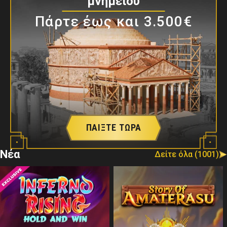
μνημείου
Πάρτε έως και 3.500€
ΠΑΊΞΤΕ ΤΏΡΑ
Νέα
Δείτε όλα (1001)