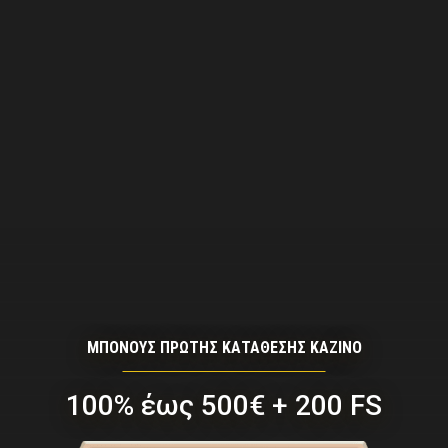
ΜΠΌΝΟΥΣ ΠΡΏΤΗΣ ΚΑΤΆΘΕΣΗΣ ΚΑΖΊΝΟ
100% έως
500€
+ 200 FS