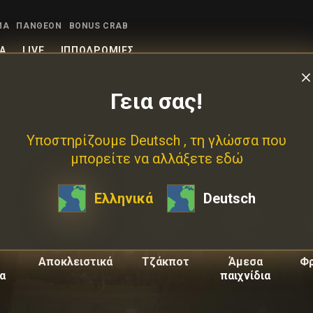
ΜΑ
ΠΆΝΘΕΟΝ
BONUS CRAB
Ά
LIVE
ΙΠΠΟΔΡΟΜΊΕΣ
Γεια σας!
Δημοφιλή
Υποστηρίζουμε Deutsch , τη γλώσσα που
μπορείτε να αλλάξετε εδώ
Ελληνικά
Deutsch
Αποκλειστικά
Τζάκποτ
Άμεσα
Φρ
α
παιχνίδια