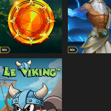
ΝΈΑ
ΝΈΑ