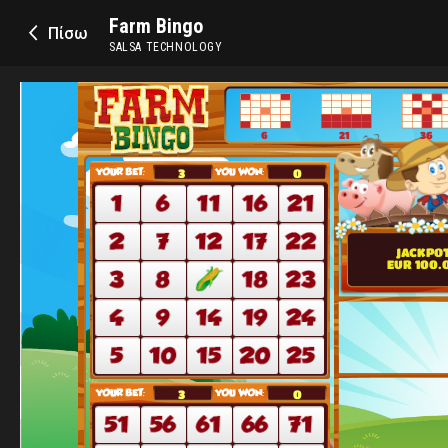
Farm Bingo
Πίσω
SALSA TECHNOLOGY