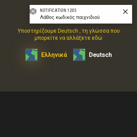
NOTIFICATION.1205
ΕΓΓΡΑΦΕΊΤΕ
ΣΎΝΔΕΣΗ
Λάθος κωδικός παιχνιδιού
Γεια σας!
Παίζετε σε λειτουργία επίδειξης. Η πραγματική λειτουργία
Υποστηρίζουμε Deutsch , τη γλώσσα που
παιχνιδιού είναι πολύ πιο συναρπαστική.
μπορείτε να αλλάξετε εδώ
ΠΑΙΞΤΕ ΓΙΑ ΠΡΑΓΜΑΤΙΚΑ
Ελληνικά
Deutsch