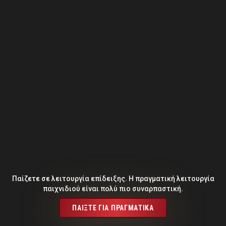
Παίζετε σε λειτουργία επίδειξης. Η πραγματική λειτουργία
παιχνιδιού είναι πολύ πιο συναρπαστική.
ΠΑΙΞΤΕ ΓΙΑ ΠΡΑΓΜΑΤΙΚΑ