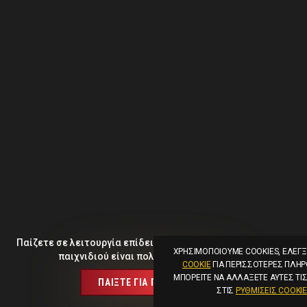
Παίζετε σε λειτουργία επίδειξης. Η πραγματική λειτουργία
ΧΡΗΣΙΜΟΠΟΙΟΎΜΕ COOKIES, ΕΛΈΓ
παιχνιδιού είναι πολύ πιο συναρπαστική.
COOKIE
ΓΙΑ ΠΕΡΙΣΣΌΤΕΡΕΣ ΠΛΗΡ
ΜΠΟΡΕΊΤΕ ΝΑ ΑΛΛΆΞΕΤΕ ΑΥΤΈΣ ΤΙΣ
ΠΑΙΞΤΕ ΓΙΑ ΠΡΑΓΜΑΤΙΚΑ
ΣΤΙΣ
ΡΥΘΜΊΣΕΙΣ COOKIE