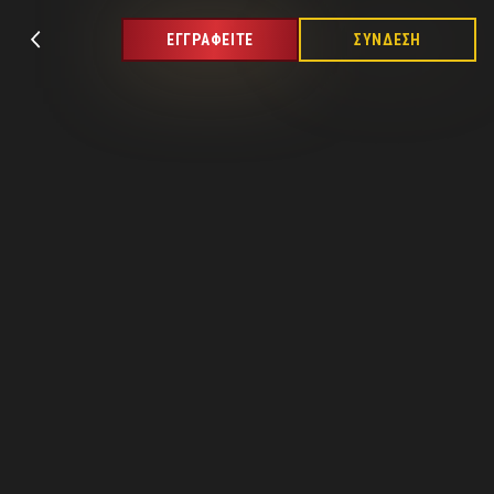
ΕΓΓΡΑΦΕΊΤΕ
ΣΎΝΔΕΣΗ