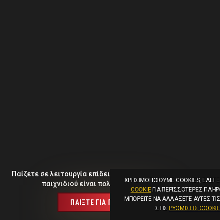
Παίζετε σε λειτουργία επίδειξης. Η πραγματική λειτουργία
ΧΡΗΣΙΜΟΠΟΙΟΎΜΕ COOKIES, ΕΛΈΓ
παιχνιδιού είναι πολύ πιο συναρπαστική.
COOKIE
ΓΙΑ ΠΕΡΙΣΣΌΤΕΡΕΣ ΠΛΗΡ
ΜΠΟΡΕΊΤΕ ΝΑ ΑΛΛΆΞΕΤΕ ΑΥΤΈΣ ΤΙΣ
ΠΑΙΞΤΕ ΓΙΑ ΠΡΑΓΜΑΤΙΚΑ
ΣΤΙΣ
ΡΥΘΜΊΣΕΙΣ COOKIE