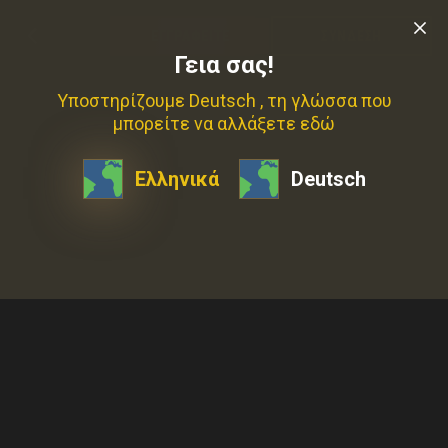
ΕΓΓΡΑΦΕΊΤΕ
ΣΎΝΔΕΣΗ
Γεια σας!
Υποστηρίζουμε Deutsch , τη γλώσσα που
μπορείτε να αλλάξετε εδώ
Ελληνικά
Deutsch