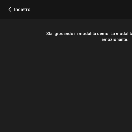
Indietro
Stai giocando in modalità demo. La modalità
emozionante.