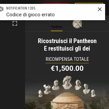
ISCRIVITI
ACCEDI
NOTIFICATION.1205
Codice di gioco errato
Ricostruisci il Pantheon
E restituisci gli dei
RICOMPENSA TOTALE
€1,500.00