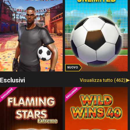
NUOVO
Esclusivi
Visualizza tutto (462)