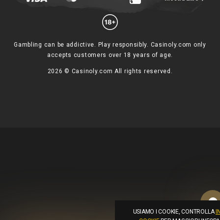
Gambling can be addictive. Play responsibly. Casinoly.com only
accepts customers over 18 years of age.
2026 © Casinoly.com All rights reserved.
USIAMO I COOKIE, CONTROLLA
I