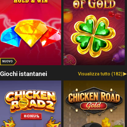
NUOVO
Giochi istantanei
Visualizza tutto (182)