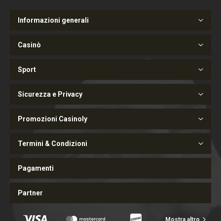
Informazioni generali
Casinò
Sport
Sicurezza e Privacy
Promozioni Casinoly
Termini & Condizioni
Pagamenti
Partner
Mostra altro