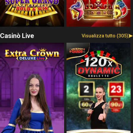
Casinò Live
Visualizza tutto (305)