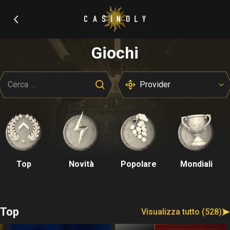
Giochi
Cerca giochi, fornitori e categorie
Provider
Top
Novità
Popolare
Mondiali
NUOVO
NUOVO
Top
Visualizza tutto (528)