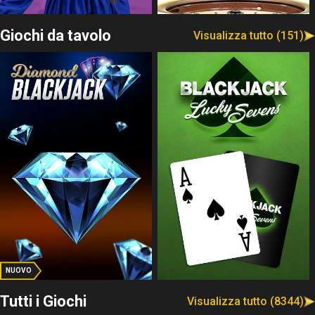
Giochi da tavolo
Visualizza tutto (151)
NUOVO
Tutti i Giochi
Visualizza tutto (8344)