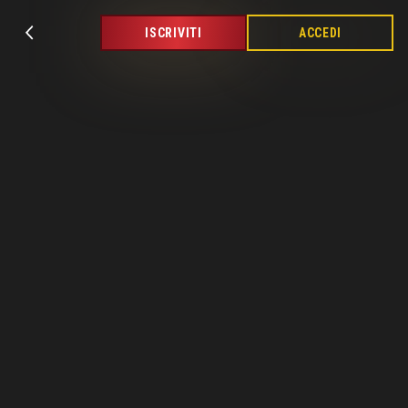
ISCRIVITI
ACCEDI