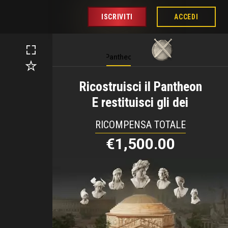
ISCRIVITI
ACCEDI
Ricostruisci il Pantheon
E restituisci gli dei
RICOMPENSA TOTALE
€1,500.00