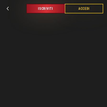
ISCRIVITI
ACCEDI