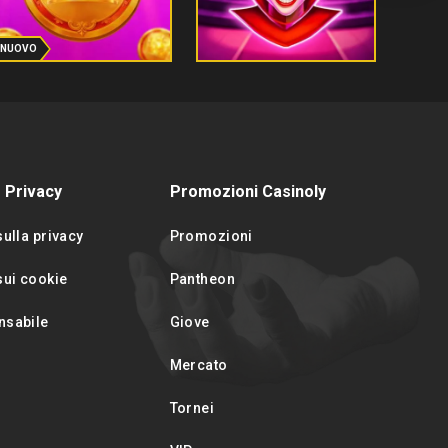
NUOVO
NUOVO
 Privacy
Promozioni Casinoly
sulla privacy
Promozioni
sui cookie
Pantheon
nsabile
Giove
Mercato
Tornei