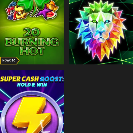
NOWOŚĆ