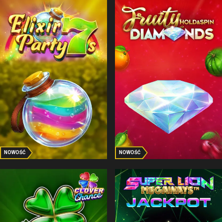
NOWOŚĆ
NOWOŚĆ