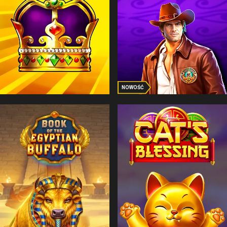
NOWOŚĆ