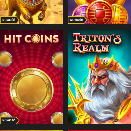
NOWOŚĆ
NOWOŚĆ
NOWOŚĆ