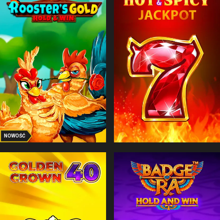
NOWOŚĆ