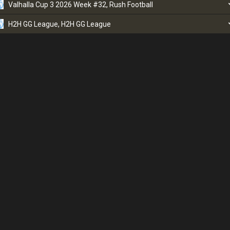
Valhalla Cup 3 2026 Week #32, Rush Football
H2H GG League, H2H GG League