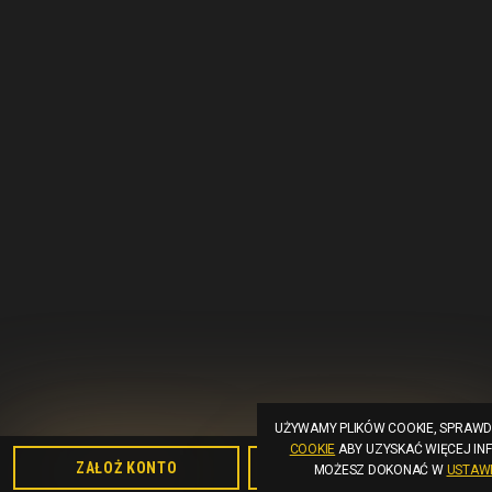
UŻYWAMY PLIKÓW COOKIE, SPRAW
COOKIE
ABY UZYSKAĆ WIĘCEJ IN
ZAŁOŻ KONTO
LOGIN
MOŻESZ DOKONAĆ W
USTAWI