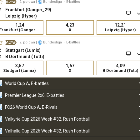
2. połowa
|
Bundesliga
•
E-battles
NA ŻYWO
2
Frankfurt (Ganger_29)
1
Leipzig (Hyper)
1,24
4,23
12,21
Frankfurt (Ganger_29)
X
Leipzig (Hyper)
2. połowa
|
Bundesliga
•
E-battles
NA ŻYWO
2
Stuttgart (Lumix)
2
B Dortmund (Totti)
3,57
1,67
4,09
Stuttgart (Lumix)
X
B Dortmund (Totti)
World Cup A, E-battles
Premier League 2x6, E-battles
FC26 World Cup A, E-Rivals
Valkyrie Cup 2026 Week #32, Rush Football
Valhalla Cup 2026 Week #32, Rush Football