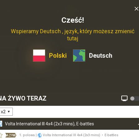
Cześć!
ZAKŁADY
NA ŻYWO
WYŚCIGI KONNE
Wspieramy Deutsch , język, który możesz zmienić
tutaj
Strona Główna
Piłka Nożna
Kursy Meczu
Polski
Deutsch
lubione
Piłka Nożna
Tenis ziemny
Koszykówka
Tenis stołowy
Hokej 
NA ŻYWO TERAZ
1x2
Volta International III 4x4 (2x3 mins), E-battles
1. połowa
|
Volta International III 4x4 (2x3 mins)
•
E-battles
NA ŻYWO