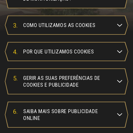
COMO UTILIZAMOS AS COOKIES
POR QUE UTILIZAMOS COOKIES
GERIR AS SUAS PREFERÊNCIAS DE
COOKIES E PUBLICIDADE
SAIBA MAIS SOBRE PUBLICIDADE
ONLINE