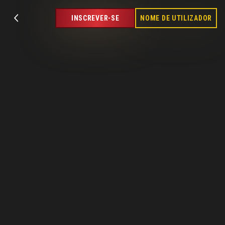
INSCREVER-SE
NOME DE UTILIZADOR