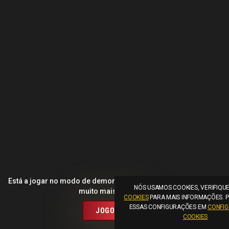
Está a jogar no modo de demonstração. O modo de jogo real é
NÓS USAMOS COOKIES, VERIFIQU
muito mais excitante.
COOKIES
PARA MAIS INFORMAÇÕES. 
ESSAS CONFIGURAÇÕES EM
CONFI
JOGO REAL
COOKIES