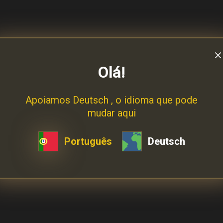
Olá!
Apoiamos Deutsch , o idioma que pode
mudar aqui
Português
Deutsch