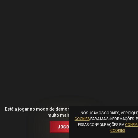
Está a jogar no modo de demonstração. O modo de jogo real é
NÓS USAMOS COOKIES, VERIFIQU
muito mais excitante.
COOKIES
PARA MAIS INFORMAÇÕES. 
ESSAS CONFIGURAÇÕES EM
CONFI
JOGO REAL
COOKIES