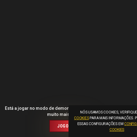
Está a jogar no modo de demonstração. O modo de jogo real é
NÓS USAMOS COOKIES, VERIFIQU
muito mais excitante.
COOKIES
PARA MAIS INFORMAÇÕES. 
ESSAS CONFIGURAÇÕES EM
CONFI
JOGO REAL
COOKIES