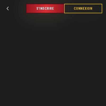
S'INSCRIRE
CONNEXION