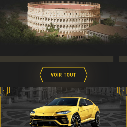
VOIR TOUT