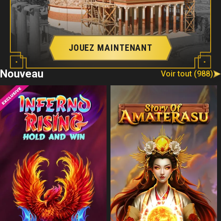
JOUEZ MAINTENANT
Nouveau
Voir tout (988)