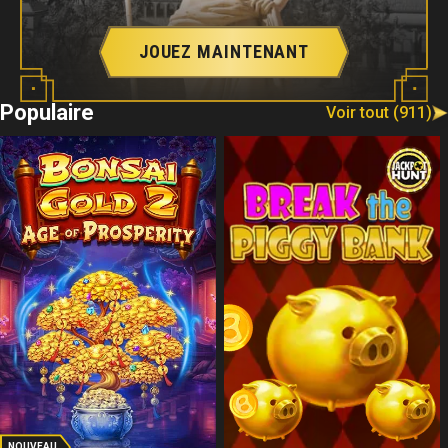
JOUEZ MAINTENANT
Populaire
Voir tout (911)
NOUVEAU