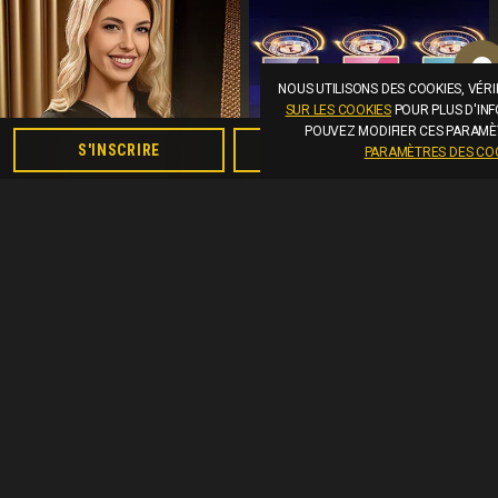
NOUS UTILISONS DES COOKIES, VÉRI
SUR LES COOKIES
POUR PLUS D'IN
POUVEZ MODIFIER CES PARAMÈ
S'INSCRIRE
CONNEXION
PARAMÈTRES DES CO