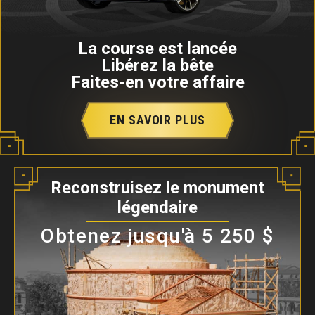
La course est lancée
Libérez la bête
Faites-en votre affaire
EN SAVOIR PLUS
Reconstruisez le monument
légendaire
Obtenez jusqu'à 5 250 $