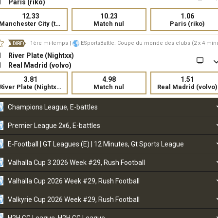
1
Paris (riko)
12.33
10.23
1.06
Manchester City (tohi4)
Match nul
Paris (riko)
1ère mi-temps
|
EN DIRECT
1
River Plate (Nightxx)
1
Real Madrid (volvo)
3.81
4.98
1.51
River Plate (Nightxx)
Match nul
Real Madrid (volvo)
Champions League, E-battles
Premier League 2x6, E-battles
E-Football | GT Leagues (E) | 12 Minutes, Gt Sports League
Valhalla Cup 3 2026 Week #29, Rush Football
Valhalla Cup 2026 Week #29, Rush Football
Valkyrie Cup 2026 Week #29, Rush Football
H2H GG League, H2H GG League