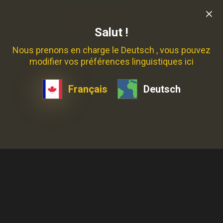
S'INSCRIRE
CONNEXION
Salut !
Nous prenons en charge le Deutsch , vous pouvez
modifier vos préférences linguistiques ici
Français
Deutsch