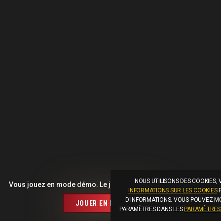
NOUS UTILISONS DES COOKIES, 
Vous jouez en mode démo. Le jeu réel est bien plus intéressant
INFORMATIONS SUR LES COOKIES
P
D'INFORMATIONS. VOUS POUVEZ MO
JOUER EN MODE RÉEL
PARAMÈTRES DANS LES
PARAMÈTRES 