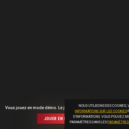
NOUS UTILISONS DES COOKIES, 
Vous jouez en mode démo. Le jeu réel est bien plus intéressant
INFORMATIONS SUR LES COOKIES
P
D'INFORMATIONS. VOUS POUVEZ MO
JOUER EN MODE RÉEL
PARAMÈTRES DANS LES
PARAMÈTRES 