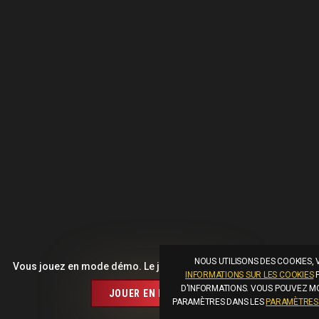
NOUS UTILISONS DES COOKIES, 
Vous jouez en mode démo. Le jeu réel est bien plus intéressant
INFORMATIONS SUR LES COOKIES
P
D'INFORMATIONS. VOUS POUVEZ MO
JOUER EN MODE RÉEL
PARAMÈTRES DANS LES
PARAMÈTRES 