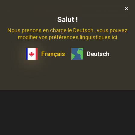
S'INSCRIRE
CONNEXION
Salut !
Nous prenons en charge le Deutsch , vous pouvez
modifier vos préférences linguistiques ici
Français
Deutsch