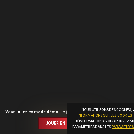
NOUS UTILISONS DES COOKIES, 
Vous jouez en mode démo. Le jeu réel est bien plus intéressant
INFORMATIONS SUR LES COOKIES
P
D'INFORMATIONS. VOUS POUVEZ MO
JOUER EN MODE RÉEL
PARAMÈTRES DANS LES
PARAMÈTRES 