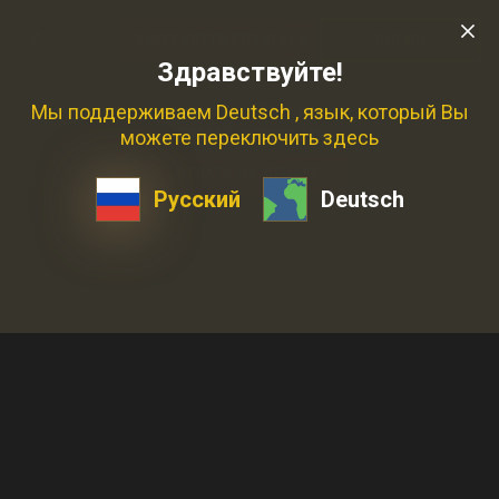
ЗАРЕГИСТРИРОВАТЬСЯ
ЛОГИН
Здравствуйте!
Мы поддерживаем Deutsch , язык, который Вы
Вы играете в демо-режиме. Реальный игровой режим
гораздо интереснее.
можете переключить здесь
ИГРАТЬ НА ДЕНЬГИ
Русский
Deutsch