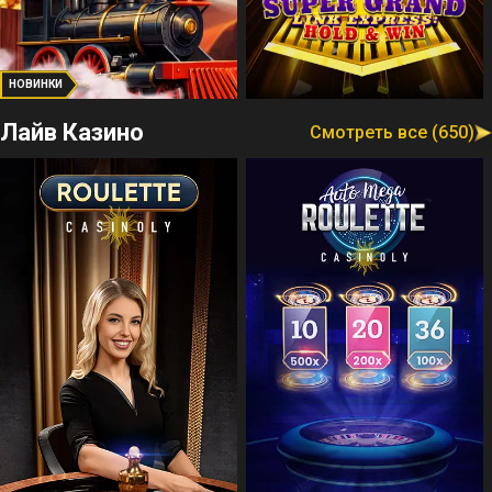
НОВИНКИ
Лайв Казино
Смотреть все (650)