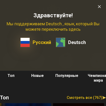
Здравствуйте!
Игры
Мы поддерживаем Deutsch , язык, который Вы
можете переключить здесь
Поиск игр, провайдеров и категорий
Провайдеры
Русский
Deutsch
Топ
Новые
Популярные
Чемпион
мира
НОВИНКИ
НОВИНКИ
Топ
Смотреть все (767)