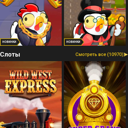
НОВИНКИ
НОВИНКИ
Слоты
Смотреть все (10970)