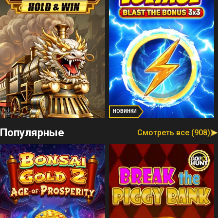
НОВИНКИ
Популярные
Смотреть все (908)