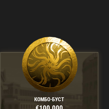
КОМБО-БУСТ
€100,000