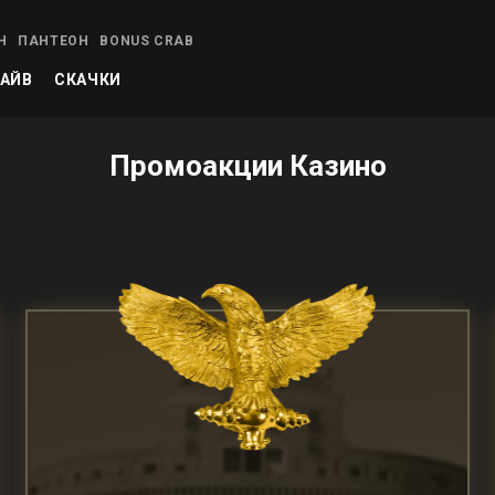
Н
ПАНТЕОН
BONUS CRAB
АЙВ
CКАЧКИ
Промоакции Казино