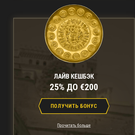
ЛАЙВ КЕШБЭК
25% ДО
€200
ПОЛУЧИТЬ БОНУС
Прочитать больше