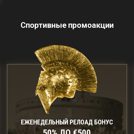
Спортивные промоакции
ЕЖЕНЕДЕЛЬНЫЙ РЕЛОАД БОНУС
50% ДО
€500