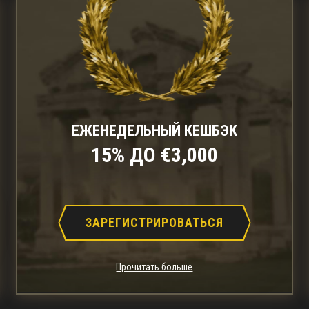
ЕЖЕНЕДЕЛЬНЫЙ КЕШБЭК
15% ДО
€3,000
ЗАРЕГИСТРИРОВАТЬСЯ
Прочитать больше