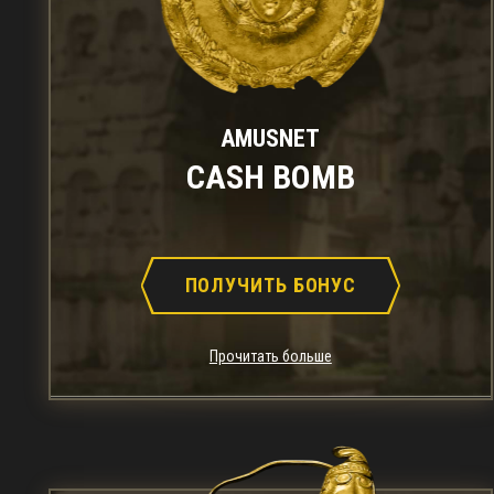
AMUSNET
CASH BOMB
ПОЛУЧИТЬ БОНУС
Прочитать больше