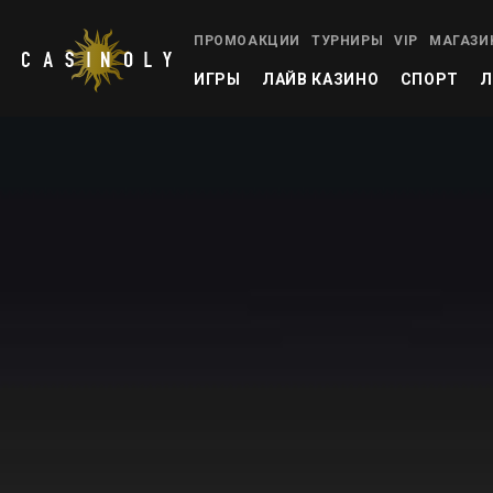
ПРОМОАКЦИИ
ТУРНИРЫ
VIP
МАГАЗИ
ИГРЫ
ЛАЙВ КАЗИНО
СПОРТ
Л