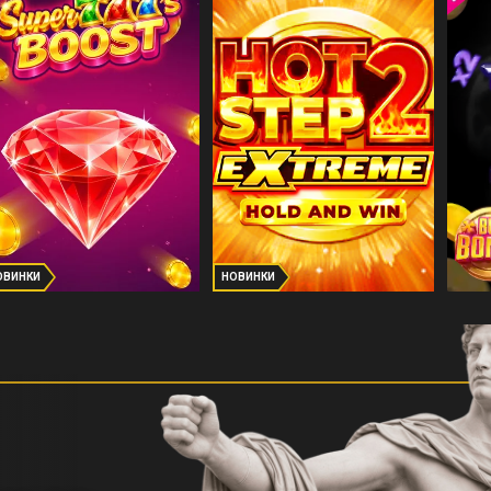
ОВИНКИ
НОВИНКИ